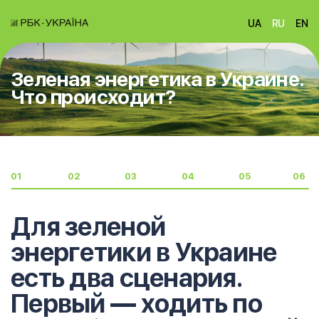
UA
RU
EN
Зеленая энергетика в Украине.
Что происходит?
01
02
03
04
05
06
Для зеленой
энергетики в Украине
есть два сценария.
Первый — ходить по